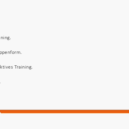
ining.
uppenform.
tives Training.
.