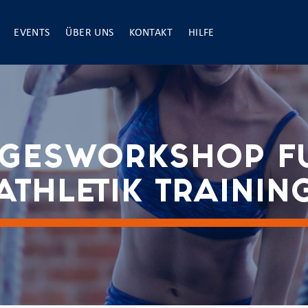
EVENTS
ÜBER UNS
KONTAKT
HILFE
AGESWORKSHOP FU
ATHLETIK TRAININ