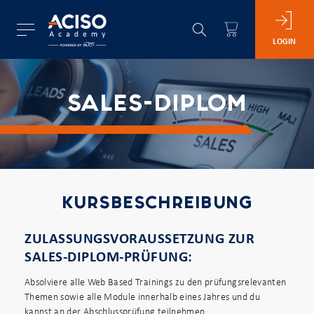
LOGIN
SALES-DIPLOM
KURSBESCHREIBUNG
ZULASSUNGSVORAUSSETZUNG ZUR
SALES-DIPLOM-PRÜFUNG:
Absolviere alle Web Based Trainings zu den prüfungsrelevanten
Themen sowie alle Module innerhalb eines Jahres und du
kannst an der Abschlussprüfung teilnehmen.