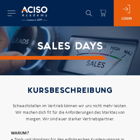
LOGIN
SALES DAYS
KURSBESCHREIBUNG
Schwachstellen im Vertrieb können wir uns nicht mehr leisten.
Wir machen dich fit für die Anforderungen des Marktes von
morgen. Wir sind euer starker Vertriebspartner.
WARUM?
• Tools und Wordings für den erfolgreichen Kundenumgang in