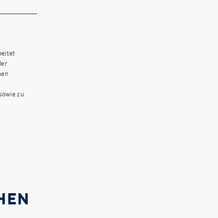
beitet
der
nen
sowie zu
HEN