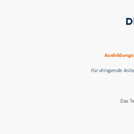
D
Ausbildungss
Für dringende Anli
Das T