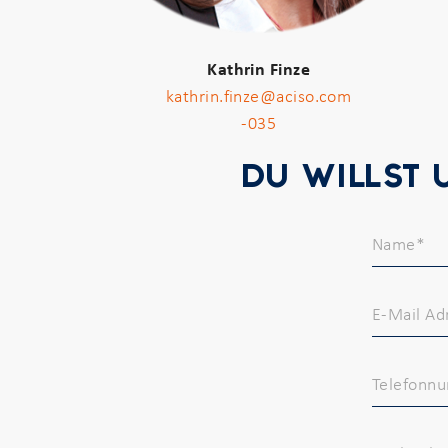
Kathrin Finze
kathrin.finze@aciso.com
-03
5
DU WILLST 